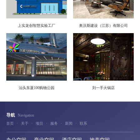
上实龙创智慧实验工厂
奥沃斯建设（江苏）有限公司
汕头东厦100购物公园
刘一手火锅店
导航
Navigation
·
·
·
·
·
首页
关于
项目
服务
新闻
联系
办公空间
商业空间
酒店空间
地产空间