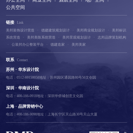
·
·
·
·
公共空间
链接
Link
·
·
·
美邦装饰设计营造
德建建筑规划设计
美邦商业规划设计
美邦标识
·
·
·
系统营造
美邦美陈系统营造
美邦景观规划设计
志邦品牌策划机构
·
·
·
公装邦办公整装平台
德建造家
美邦美家
联系
Contact
苏州 · 华东设计院
电话：0512-69159958
地址：苏州园区通园路80号56文创园
深圳 · 华南设计院
电话：400-166-0918
地址：深圳华侨城创意文化园
上海 · 品牌营销中心
电话：400-188-9098
地址：上海长宁区天山路30号天山大厦